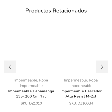
Productos Relacionados
Impermeable
Ropa
Impermeable
Ropa
,
,
Impermeable
Impermeable
Impermeable Capamanga
Impermeable Pescador
I
135×200 Cm Nac
Alta Resist M-2xl
SKU:
DZ1010
SKU:
DZ1006N