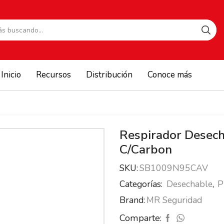
Search
input
Inicio
Recursos
Distribución
Conoce más
Respirador Desec
C/Carbon
SKU:
SB1009N95CAV
Categorías:
Desechable
,
P
Brand:
MR Seguridad
Comparte: