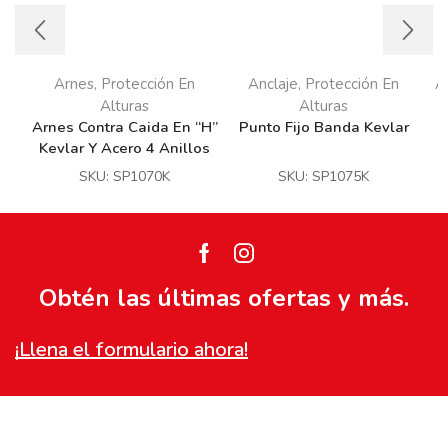
Arnes
Protección En
Anclaje
Protección En
A
,
,
Alturas
Alturas
Arnes Contra Caida En “H”
Punto Fijo Banda Kevlar
Kevlar Y Acero 4 Anillos
SKU:
SP1070K
SKU:
SP1075K
Facebook
Instagram
Obtén las últimas ofertas y más.
¡Llena el formulario ahora!