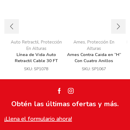
Auto Retractil
Protección
Arnes
Protección En
L
,
,
En Alturas
Alturas
Línea de Vida Auto
Arnes Contra Caida en “H”
Retractil Cable 30 FT
Con Cuatro Anillos
SKU:
SP1078
SKU:
SP1067
Facebook
Instagram
Obtén las últimas ofertas y más.
¡Llena el formulario ahora!